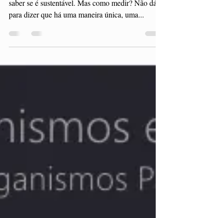
mede?
Sim, se mede! Aliás, se não medir, não dá para
saber se é sustentável. Mas como medir? Não dá
para dizer que há uma maneira única, uma...