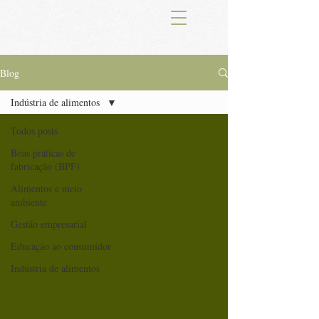
Blog
Indústria de alimentos
Todos posts
Boas práticas de
fabricação (BPF)
Alimentos e meio
ambiente
Gestão empresarial
Educação ao consumidor
Indústria de alimentos