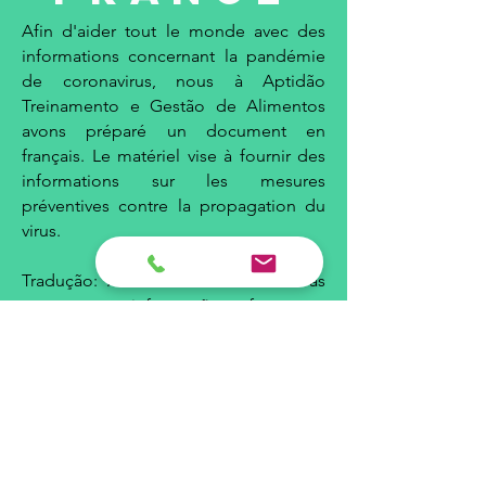
Afin d'aider tout le monde avec des
informations concernant la pandémie
de coronavirus, nous à Aptidão
Treinamento e Gestão de Alimentos
avons préparé un document en
français. Le matériel vise à fournir des
informations sur les mesures
préventives contre la propagation du
virus.
Tradução: A fim de auxiliar todas as
pessoas com informações referentes a
pandemia do Coronavírus, nós da
Aptidão Treinamento e Gestão de
Alimentos elaboramos uma apostila
em francês.
Baixar e-book