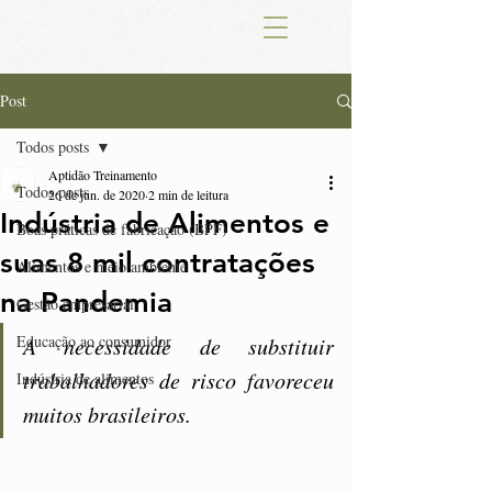
Post
Todos posts
Aptidão Treinamento
Todos posts
26 de jun. de 2020
2 min de leitura
Indústria de Alimentos e
Boas práticas de fabricação (BPF)
suas 8 mil contratações
Alimentos e meio ambiente
na Pandemia
Gestão empresarial
Educação ao consumidor
A necessidade de substituir 
trabalhadores de risco favoreceu 
Indústria de alimentos
muitos brasileiros. 