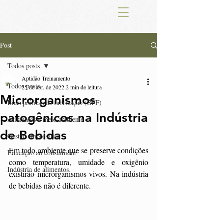
Post
Todos posts
Aptidão Treinamento
Todos posts
25 de abr. de 2022
2 min de leitura
Microrganismos
Boas práticas de fabricação (BPF)
patogênicos na Indústria
Alimentos e meio ambiente
de Bebidas
Gestão empresarial
Em todo ambiente que se preserve condições 
Educação ao consumidor
como temperatura, umidade e oxigênio 
Indústria de alimentos
existirão microrganismos vivos. Na indústria 
de bebidas não é diferente.