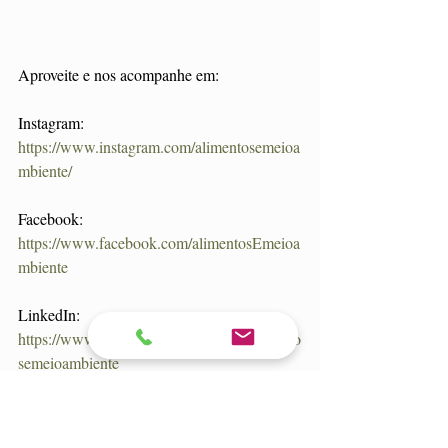
Aproveite e nos acompanhe em:
Instagram: 
https://www.instagram.com/alimentosemeioa
mbiente/
Facebook: 
https://www.facebook.com/alimentosEmeioa
mbiente
LinkedIn: 
https://www.linkedin.com/company/alimento
semeioambiente
patogênicos
#microrganismos
#boas práticas de fabricação
#bpf
#consultoria
#consultoriadealimentos
#appcc