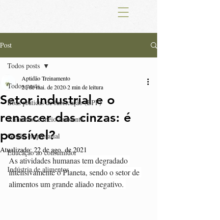
Post
Todos posts
Aptidão Treinamento
Todos posts
20 de mai. de 2020
2 min de leitura
Setor industrial e o
Boas práticas de fabricação (BPF)
renascer das cinzas: é
Alimentos e meio ambiente
possível?
Gestão empresarial
Atualizado:
22 de ago. de 2021
Educação ao consumidor
As atividades humanas tem degradado 
Indústria de alimentos
intensivamente o Planeta, sendo o setor de 
alimentos um grande aliado negativo. 