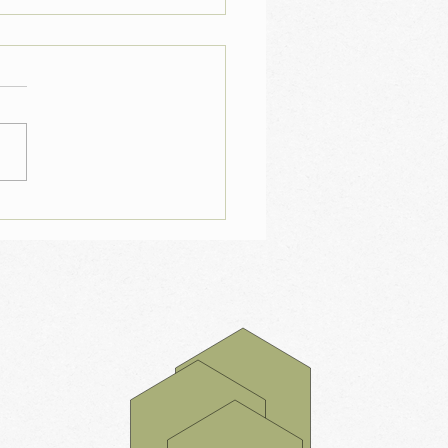
organismos
gênicos