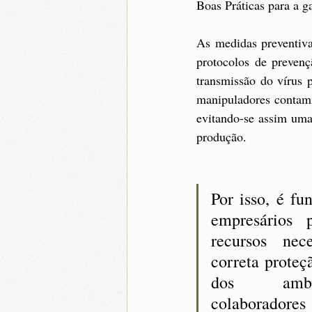
Boas Práticas para a g
As medidas preventiva
protocolos de preven
transmissão do vírus 
manipuladores contamin
evitando-se assim uma
produção. 
Por isso, é fu
empresários p
recursos nece
correta proteç
dos ambi
colabor