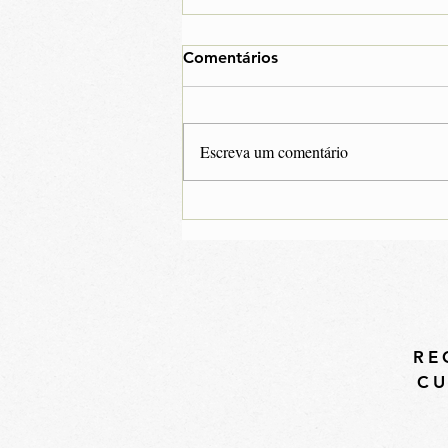
Comentários
Escreva um comentário
Microrganismos
patogênicos na Indústria de
Bebidas
RE
CU