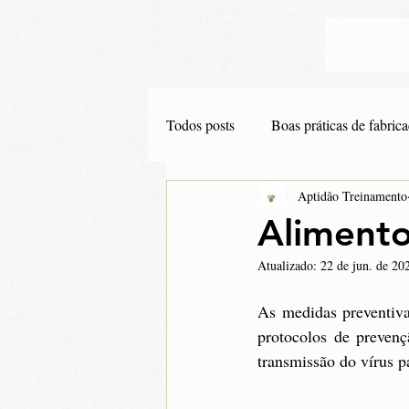
Todos posts
Boas práticas de fabric
Aptidão Treinamento
Educação ao consumidor
Indú
Aliment
Atualizado:
22 de jun. de 20
As medidas preventiva
protocolos de preven
transmissão do vírus p