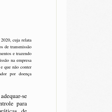
2020, cuja relata 
s de transmissão 
entos e trazendo 
issão na empresa 
e que não conter 
dor por doença 
adequar-se 
trole para 
áticas de 