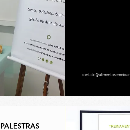
Com uma abordagem co
uma oportunidade de v
e conhecimento agre
qualificação profission
Atualizar-se é sempre
na área de alimento
surgem a cada moment
contato@alimentosemeioam
 PALESTRAS