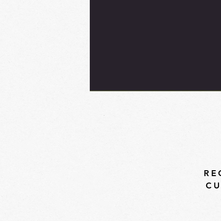
RE
CU