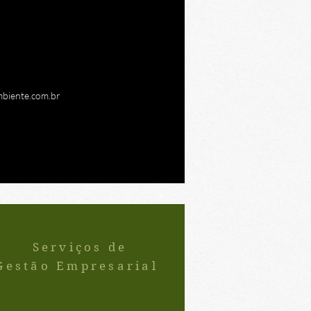
s comerciais frente as
ativas, juntamente do
Auditorias.
biente.com.br
Serviços de
Gestão Empresarial