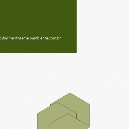
o@alimentosemeioambiente.com.br