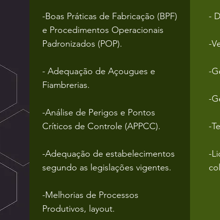
-Boas Práticas de Fabricação (BPF)
- D
e Procedimentos Operacionais
Padronizados (POP).
-V
- Adequação de Açougues e
-G
Fiambrerias.
-G
-Análise de Perigos e Pontos
Críticos de Controle (APPCC).
-T
-Adequação de estabelecimentos
-L
segundo as legislações vigentes.
co
-Melhorias de Processos
Produtivos, layout.