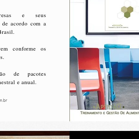
resas e seus
, de acordo com a
rasil.
rem conforme os
s.
ção de pacotes
estral e anual.
m.br