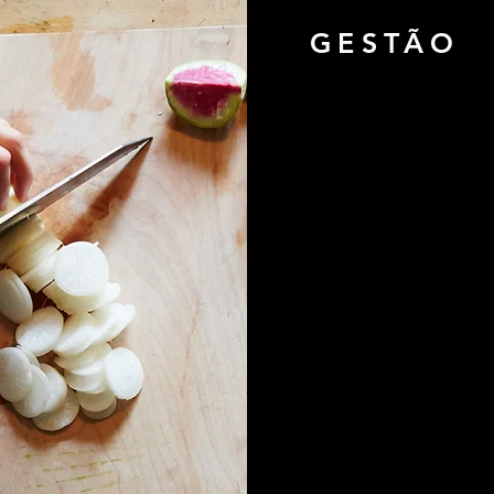
GESTÃO
Contribuímos na i
de Gestão da Segura
Implementamos as B
(BPF), os Proce
Padronizados (POP’
Pontos Críticos 
indústrias ou serviç
Proporcionamos a Su
Produtivas Alimentí
Além disso, real