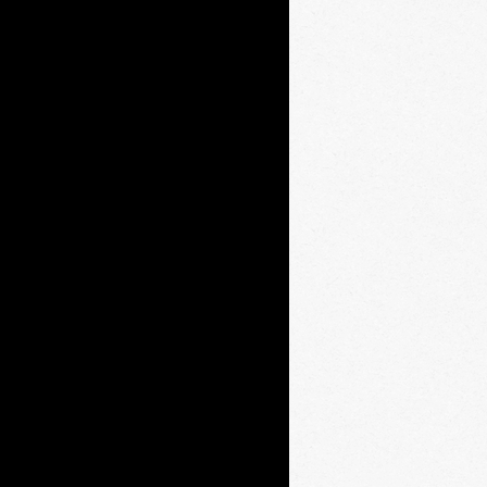
mplementação de Sistemas
nça de Alimentos.
oas Práticas de Fabricação
dimentos Operacionais
s),
a Análise de Perigos e
de Controle (APPCC) em
os de alimentação.
stentabilidade nas Cadeias
cias.
izamos a Adequação dos