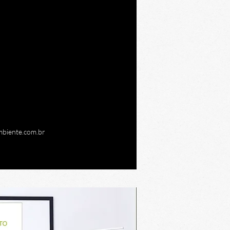
mpreensível cada curso traz
ocê ampliar suas habilidades
gando cada vez mais na sua
al.
 fundamental, principalmente
s em que novas legislações
o.
biente.com.br