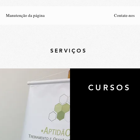
Manutenção da página
Contate-nos
SERVIÇOS
CURSOS
Aqui você encontr
capacitação empresaria
da área.