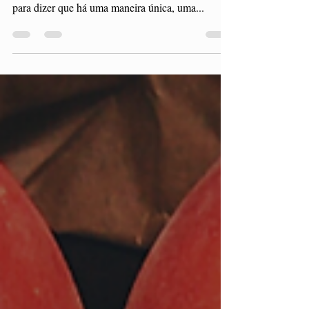
Sim, se mede! Aliás, se não medir, não dá para
saber se é sustentável. Mas como medir? Não dá
para dizer que há uma maneira única, uma...